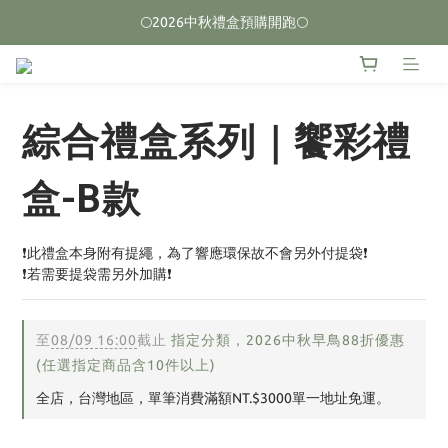
🌕2026中秋禮盒預購開跑🌕
🌕2026中秋禮盒預購開跑🌕
榮獲2026台中十大伴手禮 🏆首獎🏆
🌕2026中秋禮盒預購開跑🌕
綜合禮盒系列｜饗彩禮
盒-B款
❗此禮盒本身附有提繩，為了響應環保故不會另外付提袋❗
❗若需要提袋需另外加購❗
至
08/09 16:00
截止
指定分類，2026中秋早鳥88折優惠
(任選指定商品含10件以上)
全店，台灣地區，單筆消費滿額NT.$3000單一地址免運。