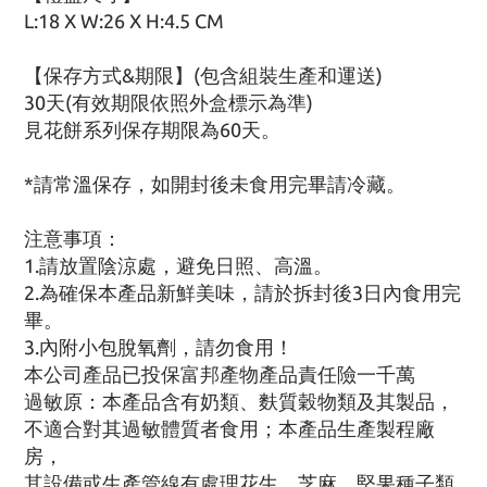
L:18 X W:26 X H:4.5
CM
【保存方式&期限】(包含組裝生產和運送)
30天(有效期限依照外盒標示為準)
見花餅系列保存期限為60天。
*請常溫保存，如開封後未食用完畢請冷藏。
注意事項：
1.請放置陰涼處，避免日照、高溫。
2.為確保本產品新鮮美味，請於拆封後3日內食用完
畢。
3.內附小包脫氧劑，請勿食用！
本公司產品已投保富邦產物產品責任險一千萬
過敏原：本產品含有奶類、麩質穀物類及其製品，
不適合對其過敏體質者食用；本產品生產製程廠
房，
其設備或生產管線有處理花生、芝麻、堅果種子類