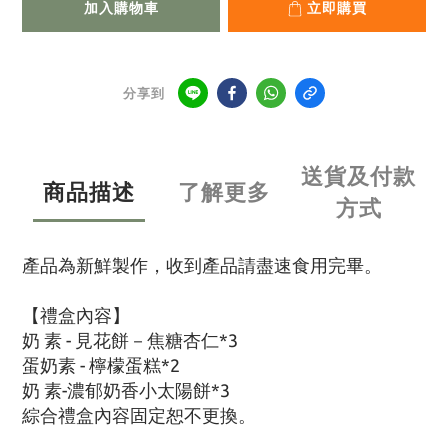
加入購物車
立即購買
分享到
送貨及付款
商品描述
了解更多
方式
產品為新鮮製作，
收到產品請盡速食用完畢。
【禮盒內容】
奶 素 - 見花餅－焦糖杏仁*3
蛋奶素 - 檸檬蛋糕*2
奶 素-濃郁奶香小太陽餅*3
綜合禮盒內容固定恕不更換。