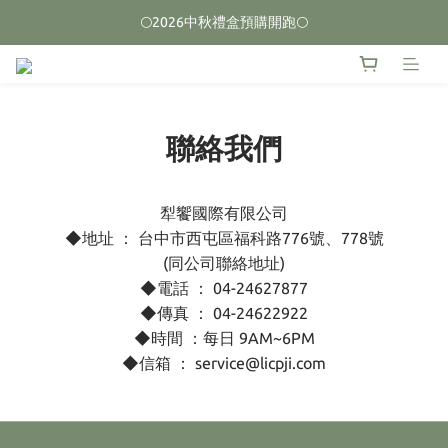
🌕2026中秋禮盒預購開跑🌕
🌕2026中秋禮盒預購開跑🌕
榮獲2026台中十大伴手禮 🏆首獎🏆
🌕2026中秋禮盒預購開跑🌕
聯絡我們
犁饗國際有限公司
◆地址 ： 台中市西屯區福科路776號、778號
(同公司聯絡地址)
◆電話 ： 04-24627877
◆傳真 ： 04-24622922
◆時間 ：每日 9AM~6PM
◆信箱 ： service@licpji.com