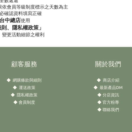
全數返還
限依會員等級制度標示之天數為主
必確認資料填寫正確
台中總店
使用
細則、隱私權政策」
、變更活動細節之權利
顧客服務
關於我們
◆
網購條款與細則
◆
商店介紹
◆
運送政策
◆
最新產品DM
◆
隱私權政策
◆
分店資訊
◆
會員制度
◆
官方粉專
◆
聯絡我們