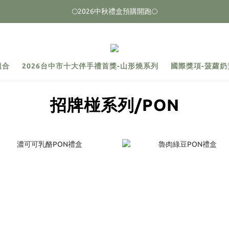
🌕2026中秋禮盒預購開跑🌕
🌕2026中秋禮盒預購開跑🌕
榮獲2026台中十大伴手禮 🏆首獎🏆
🌕2026中秋禮盒預購開跑🌕
組合
2026台中市十大伴手禮首獎-山形燒系列
國際獎項-菠蘿奶
招牌椪系列/PON