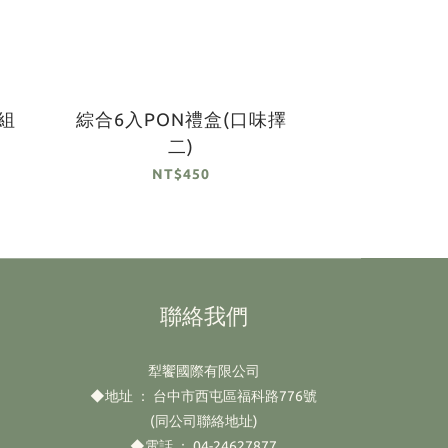
組
綜合6入PON禮盒(口味擇
二)
NT$450
聯絡我們
犁饗國際有限公司
◆地址 ： 台中市西屯區福科路776號
(同公司聯絡地址)
◆電話 ： 04-24627877