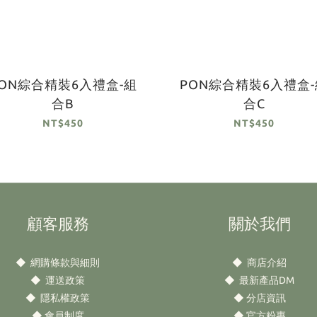
PON綜合精裝6入禮盒-組
PON綜合精裝6入禮盒-
合B
合C
NT$450
NT$450
顧客服務
關於我們
◆
網購條款與細則
◆
商店介紹
◆
運送政策
◆
最新產品DM
◆
隱私權政策
◆
分店資訊
◆
會員制度
◆
官方粉專