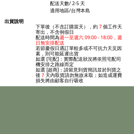
配送天數/ 2-5
天
適用地區/台灣本島
出貨說明
下單後（不含訂購當天），約
7
個工作天
寄出，不含例假日
配送時間為
週一至週六 09:00 - 18:00，週
日無安排配送
若節慶假日遇訂單較多或不可抗力天災因
素，則可能延遲出貨
如選 [宅配]：實際配送狀況將依照宅配司
機安排之路線而定
如選 [超商]：請留意到貨簡訊並於到貨之
天內取貨請勿無故未取；如造成運費
後
7
損失將由顧客自行吸收