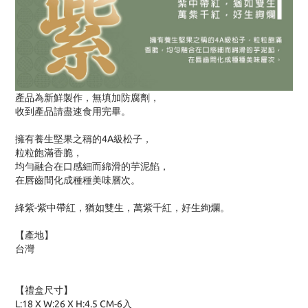
產品為新鮮製作，無填加防腐劑，
收到產品請盡速食用完畢。
擁有養生堅果之稱的4A級松子，
粒粒飽滿香脆，
均勻融合在口感細而綿滑的芋泥餡，
在唇齒間化成種種美味層次。
綘紫-紫中帶紅，猶如雙生，萬紫千紅，好生絢爛。
【產地】
台灣
【禮盒尺寸】
L:18 X W:26 X H:4.5 CM-6入