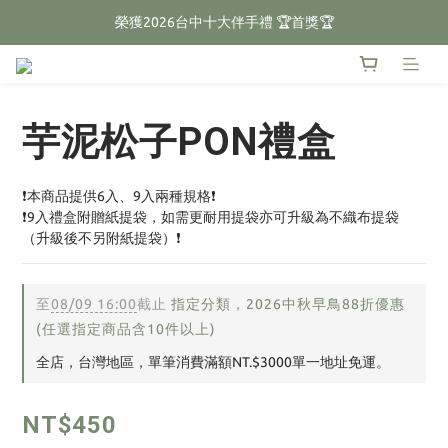
榮獲2026台中十大伴手禮 🏆首獎🏆
🌕2026中秋禮盒預購開跑🌕
🌕2026中秋禮盒預購開跑🌕
芋泥松子PON禮盒
❗本商品提供6入、9入兩種規格❗
❗9入禮盒附贈紙提袋，如需更耐用提袋亦可升級為不織布提袋
（升級後不另附紙提袋）❗
至
08/09 16:00
截止
指定分類，2026中秋早鳥88折優惠
(任選指定商品含10件以上)
全店，台灣地區，單筆消費滿額NT.$3000單一地址免運。
NT$450