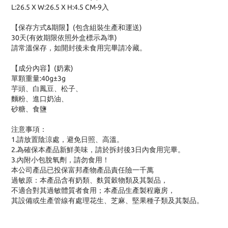
L:26.5 X W:26.5 X H:4.5 CM-9入
【保存方式&期限】(包含組裝生產和運送)
30天(有效期限依照外盒標示為準)
請常溫保存，如開封後未食用完畢請冷藏。
【成分內容】(奶素)
單顆重量:40g±3g
芋頭、白鳳豆、松子、
麵粉、進口奶油、
砂糖、食鹽
注意事項：
1.請放置陰涼處，避免日照、高溫。
2.為確保本產品新鮮美味，請於拆封後3日內食用完畢。
3.內附小包脫氧劑，請勿食用！
本公司產品已投保富邦產物產品責任險一千萬
過敏原：本產品含有奶類、麩質穀物類及其製品，
不適合對其過敏體質者食用；本產品生產製程廠房，
其設備或生產管線有處理花生、芝麻、堅果種子類及其製品。