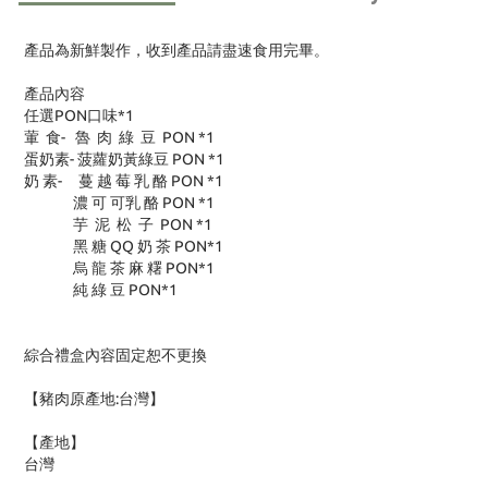
產品為新鮮製作，收到產品請盡速食用完畢。
產品內容
任選PON口味*1
葷 食- 魯 肉 綠 豆 PON *1
蛋奶素- 菠蘿奶黃綠豆 PON *1
奶 素- 蔓 越 莓 乳 酪 PON *1
濃 可 可乳 酪 PON *1
芋 泥 松 子 PON *1
黑 糖 QQ 奶 茶 PON*1
烏 龍 茶 麻 糬 PON*1
純 綠 豆 PON*1
綜合禮盒內容固定恕不更換
【豬肉原產地:台灣】
【產地】
台灣