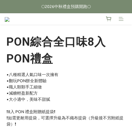
🌕2026中秋禮盒預購開跑🌕
🌕2026中秋禮盒預購開跑🌕
榮獲2026台中十大伴手禮 🏆首獎🏆
🌕2026中秋禮盒預購開跑🌕
PON綜合全口味8入
PON禮盒
▪️八種精選人氣口味一次擁有 
▪️翻玩PON餅全新體驗 
▪️職人顆顆手工細做 
▪️減糖輕盈新配方 
▪️大小適中，美味不甜膩
❗8入 PON 禮盒附贈紙提袋❗
❗如需更耐用提袋，可選擇升級為不織布提袋（升級後不另附紙提
袋）❗