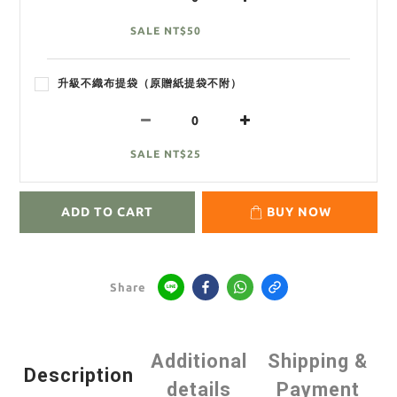
SALE NT$50
升級不織布提袋（原贈紙提袋不附）
SALE NT$25
ADD TO CART
BUY NOW
Share
Additional
Shipping &
Description
details
Payment