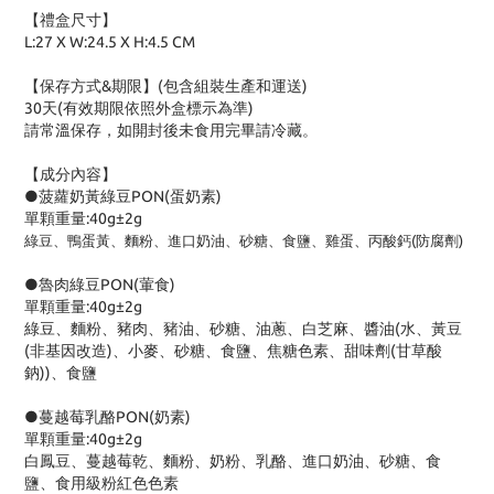
【禮盒尺寸】
L:27 X W:24.5 X H:4.5 CM
【保存方式&期限】(包含組裝生產和運送)
30天(有效期限依照外盒標示為準)
請常溫保存，如開封後未食用完畢請冷藏。
【成分內容】
●菠蘿奶黃綠豆PON(蛋奶素)
單顆重量:40g±2g
綠豆、鴨蛋黃、麵粉、進口奶油、砂糖、
食鹽、雞蛋、丙酸鈣(防腐劑)
●魯肉綠豆PON(葷食)
單顆重量:40g±2g
綠豆、麵粉、豬肉、
豬油
、砂糖、油蔥、白芝麻、醬油(水、黃豆
(非基因改造)、小麥、砂糖、食鹽、焦糖色素、甜味劑(甘草酸
鈉))、食鹽
●蔓越莓乳酪PON(奶素)
單顆重量:40g±2g
白鳳豆、蔓越莓乾、麵粉、奶粉、乳酪、進口奶油、砂糖、食
鹽、食用級粉紅色色素