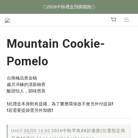
🌕2026中秋禮盒預購開跑🌕
🌕2026中秋禮盒預購開跑🌕
榮獲2026台中十大伴手禮 🏆首獎🏆
🌕2026中秋禮盒預購開跑🌕
Mountain Cookie-
Pomelo
台南極品黃金柚
歲月淬鍊的清新柚香
酸甜怡人，韻味悠長
❗此禮盒本身附有提繩，為了響應環保故不會另外付提袋❗
❗若需要提袋需另外加購❗
Until
08/09 16:00
2026中秋早鳥88折優惠(任選指定商