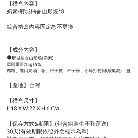
【禮盒內容】
奶素-府城柚香山形燒*8
綜合禮盒內容固定恕不更換
【成分內容】
●
府城柚香山形燒(奶素)
單顆重量:15g±5%
麵粉、進口奶油、糖、柚子皮、柚子粉、小蘇打粉(碳酸氫鈉)、鹽
【產地】台灣
【禮盒尺寸】
L:18 X W:22 X H:6 CM
【保存方式&期限】(包含組裝生產和運送)
30天(有效期限依照外盒標示為準)