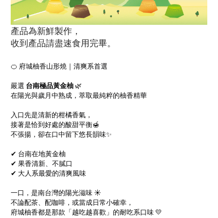
產品為新鮮製作，
收到產品請盡速食用完畢。
🍊 府城柚香山形燒｜清爽系首選
嚴選
台南極品黃金柚
🌿
在陽光與歲月中熟成，萃取最純粹的柚香精華
入口先是清新的柑橘香氣，
接著是恰到好處的酸甜平衡🍯
不張揚，卻在口中留下悠長韻味✨
✔ 台南在地黃金柚
✔ 果香清新、不膩口
✔ 大人系最愛的清爽風味
一口，是南台灣的陽光滋味 ☀️
不論配茶、配咖啡，或當成日常小確幸，
府城柚香都是那款「越吃越喜歡」的耐吃系口味 💛