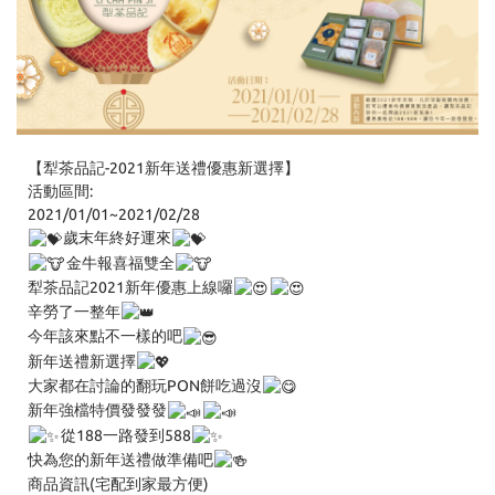
【犁茶品記-2021新年送禮優惠新選擇】
活動區間:
2021/01/01~2021/02/28
歲末年終好運來
金牛報喜福雙全
犁茶品記2021新年優惠上線囉
辛勞了一整年
今年該來點不一樣的吧
新年送禮新選擇
大家都在討論的翻玩PON餅吃過沒
新年強檔特價發發發
從188一路發到588
快為您的新年送禮做準備吧
商品資訊(宅配到家最方便)