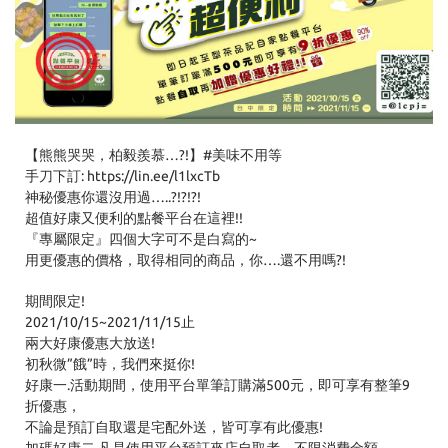
【熊熊哭哭，柏毅羨慕…?!】#美味不用等
手刀下訂: https://lin.ee/l1lxcTb
神秘優惠你還沒用過…..?!?!?!
超值好康又便利的點餐平台在這裡!!
『專屬限定』四個大字可不是白寫的~
用更優惠的價格，取得相同的商品，你….還不用嗎?!
期間限定!
2021/10/15~2021/11/15止
兩大好康優惠大放送!
初秋微”餓”時，我們來挺你!
好康一.活動期間，使用平台單筆訂購滿500元，即可享有整筆9
折優惠，
不論是預訂自取還是宅配外送，皆可享有此優惠!
加碼好康二.凡是使用平台預訂來店自取者，不限消費金額，